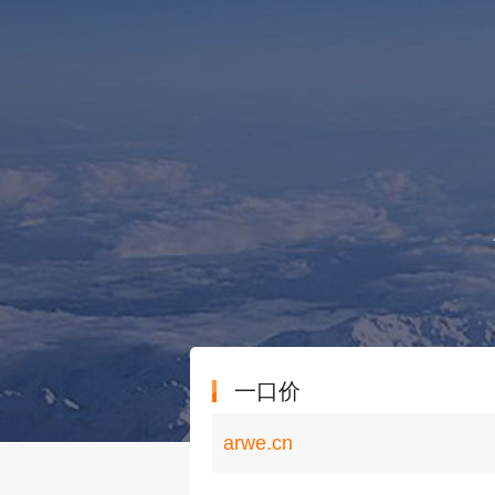
一口价
arwe.cn